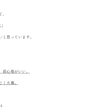
て、
K」
いと思っています。
、居心地がいい、
ごく大事。
は、