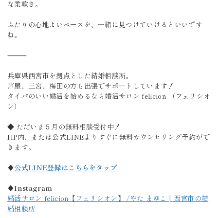
な柔軟さ。
ふたりの心地よいペースを、一緒に見つけていけるといいです
ね。
⸻
兵庫県西宮市を拠点とした結婚相談所。
芦屋、三宮、梅田の方も出張でサポートしています！
タイパのいい婚活を始めるなら婚活サロン felicion （フェリシオ
ン）
◆ ただいま５月の無料相談受付中！
HP内、または公式LINEよりすぐに無料カウンセリング予約がで
きます。
♦
公式LINE登録はこちらをタップ
♦Instagram
婚活サロン felicion【フェリシオン】 /やた まゆこ | 西宮市の結
婚相談所