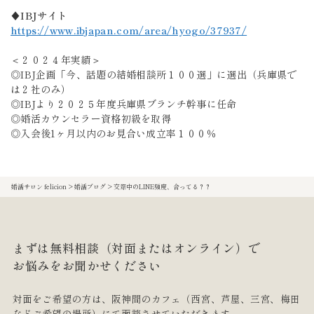
♦IBJサイト
https://www.ibjapan.com/area/hyogo/37937/
＜２０２４年実績＞
◎IBJ企画「今、話題の結婚相談所１００選」に選出（兵庫県で
は２社のみ）
◎IBJより２０２５年度兵庫県ブランチ幹事に任命
◎婚活カウンセラー資格初級を取得
◎入会後1ヶ月以内のお見合い成立率１００％
婚活サロン felicion
>
婚活ブログ
>
交際中のLINE頻度、合ってる？？
まずは無料相談（対面またはオンライン）で
お悩みをお聞かせください
対面をご希望の方は、阪神間のカフェ
（西宮、芦屋、三宮、梅田
などご希望の場所）にて面談させていただきます。