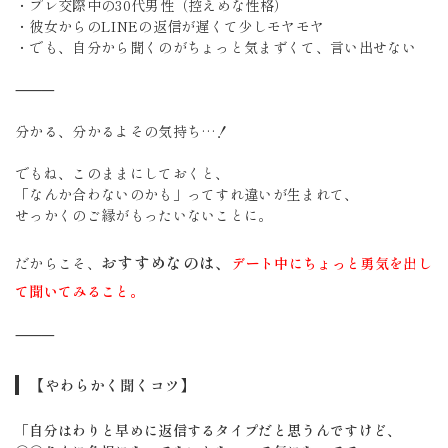
・プレ交際中の30代男性（控えめな性格）
・彼女からのLINEの返信が遅くて少しモヤモヤ
・でも、自分から聞くのがちょっと気まずくて、言い出せない
⸻
分かる、分かるよその気持ち…！
でもね、このままにしておくと、
「なんか合わないのかも」ってすれ違いが生まれて、
せっかくのご縁がもったいないことに。
おすすめなのは、
だからこそ、
デート中にちょっと勇気を出し
て聞いてみること。
⸻
【やわらかく聞くコツ】
「自分はわりと早めに返信するタイプだと思うんですけど、