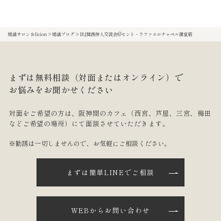
婚活サロン felicion
>
婚活ブログ
>
IBJ関西仲人交流会@セント・ラファエロチャペル御堂筋
まずは無料相談（対面またはオンライン）で
お悩みをお聞かせください
対面をご希望の方は、阪神間のカフェ
（西宮、芦屋、三宮、梅田
などご希望の場所）にて面談させていただきます。
※勧誘は一切しませんので、お気軽にご相談ください。
まずは簡単LINEでご相談
WEBからお問い合わせ