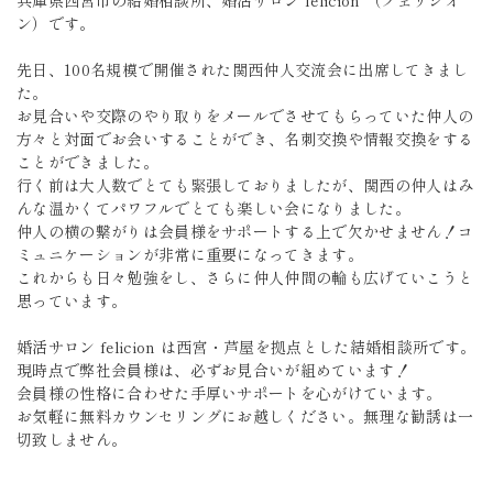
兵庫県西宮市の結婚相談所、婚活サロン felicion （フェリシオ
ン）です。
先日、100名規模で開催された関西仲人交流会に出席してきまし
た。
お見合いや交際のやり取りをメールでさせてもらっていた仲人の
方々と対面でお会いすることができ、名刺交換や情報交換をする
ことができました。
行く前は大人数でとても緊張しておりましたが、関西の仲人はみ
んな温かくてパワフルでとても楽しい会になりました。
仲人の横の繋がりは会員様をサポートする上で欠かせません！コ
ミュニケーションが非常に重要になってきます。
これからも日々勉強をし、さらに仲人仲間の輪も広げていこうと
思っています。
婚活サロン felicion は西宮・芦屋を拠点とした結婚相談所です。
現時点で弊社会員様は、必ずお見合いが組めています！
会員様の性格に合わせた手厚いサポートを心がけています。
お気軽に無料カウンセリングにお越しください。無理な勧誘は一
切致しません。