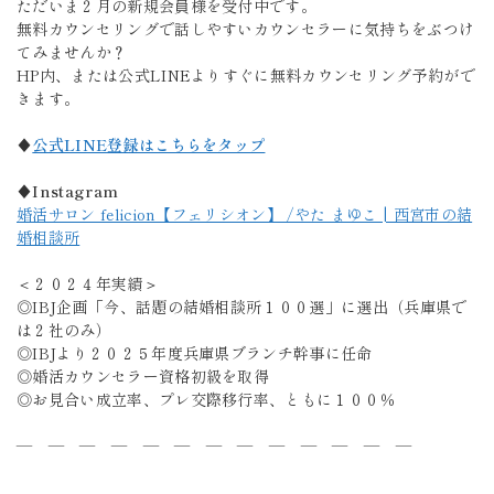
ただいま２月の新規会員様を受付中です。
無料カウンセリングで話しやすいカウンセラーに気持ちをぶつけ
てみませんか？
HP内、または公式LINEよりすぐに無料カウンセリング予約がで
きます。
♦
公式LINE登録はこちらをタップ
♦Instagram
婚活サロン felicion【フェリシオン】 /やた まゆこ | 西宮市の結
婚相談所
＜２０２４年実績＞
◎IBJ企画「今、話題の結婚相談所１００選」に選出（兵庫県で
は２社のみ）
◎IBJより２０２５年度兵庫県ブランチ幹事に任命
◎婚活カウンセラー資格初級を取得
◎お見合い成立率、プレ交際移行率、ともに１００％
― ― ― ― ― ― ― ― ― ― ― ― ―