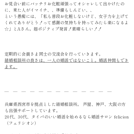
お見合い前にバッチリお化粧頑張ってオシャレして出かけたの
に、来た人がイマイチ、、準備もしんどい、、
という愚痴には、「私も普段お化粧しないけど、女子力を上げて
くれてありがとう！って感謝の気持ちを持ってみたら楽になるよ
☆」とAさん。超ポジティブ発言！素晴らしい！！
定期的に会員さま同士の交流会を行っていきます。
結婚相談所の良さは、一人の婚活ではないこと。婚活仲間もでき
ます。
― ― ― ― ― ― ― ― ― ― ― ― ―
兵庫県西宮市を拠点とした結婚相談所。 芦屋、神戸、大阪の方
も出張サポートしています。
20代、30代、タイパのいい婚活を始めるなら婚活サロン felicion
（フェリシオン）